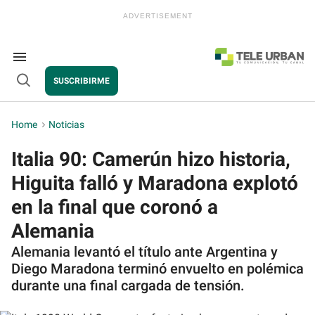
Skip
to
content
e
ch
ion
Search
gation
&
SUSCRIBIRME
Section
Open
Navigation
Search
Home
>
Noticias
Italia 90: Camerún hizo historia,
Higuita falló y Maradona explotó
en la final que coronó a
Alemania
Alemania levantó el título ante Argentina y
Diego Maradona terminó envuelto en polémica
durante una final cargada de tensión.