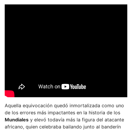
e
t
u
e
m
a
i
l
Aquella equivocación quedó inmortalizada como uno
de los errores más impactantes en la historia de los
Mundiales
y elevó todavía más la figura del atacante
africano, quien celebraba bailando junto al banderín