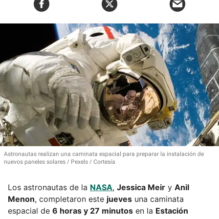
Astronautas realizan una caminata espacial para preparar la instalación de
nuevos paneles solares
Pexels / Cortesía
Los astronautas de la
NASA
,
Jessica Meir
y
Anil
Menon
, completaron este
jueves
una caminata
espacial de
6 horas y 27 minutos
en la
Estación