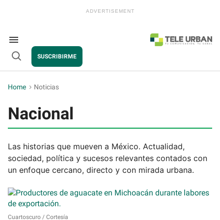
Skip
to
content
e
ch
ion
Search
gation
&
SUSCRIBIRME
Section
Open
Navigation
Search
Home
>
Noticias
Nacional
Las historias que mueven a México. Actualidad,
sociedad, política y sucesos relevantes contados con
un enfoque cercano, directo y con mirada urbana.
Cuartoscuro / Cortesía