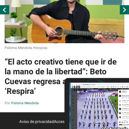
Paloma Mendiola Hinojosa.
Esp
“El acto creativo tiene que ir de
¿
la mano de la libertad”: Beto
5
Cuevas regresa al rock con
p
‘Respira’
Paloma Mendiola
Aviso de privacidad
Acceso a Proveedores
Contacto