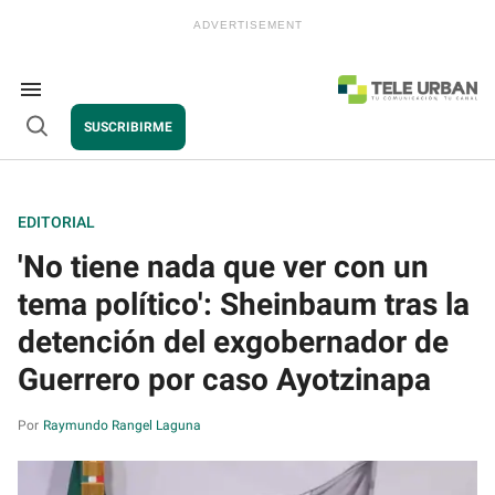
Skip
to
content
e
ch
ion
Search
gation
&
SUSCRIBIRME
Section
Open
Navigation
Search
Tele
Urban
EDITORIAL
'No tiene nada que ver con un
tema político': Sheinbaum tras la
detención del exgobernador de
Guerrero por caso Ayotzinapa
Raymundo Rangel Laguna