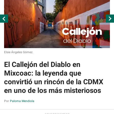
Elsie Ángeles Gómez.
Cr
El Callejón del Diablo en
¿
Mixcoac: la leyenda que
C
convirtió un rincón de la CDMX
a
en uno de los más misteriosos
H
Paloma Mendiola