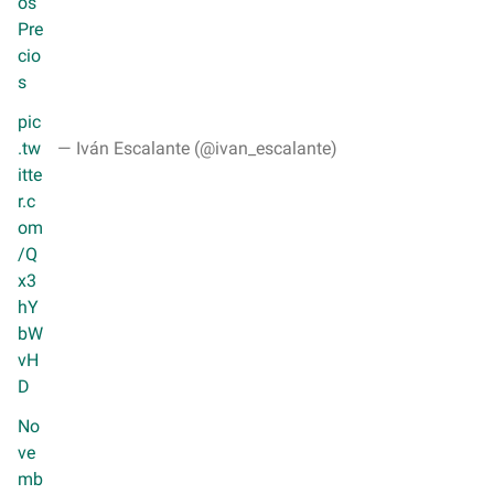
os
Pre
cio
s
pic
.tw
— Iván Escalante (@ivan_escalante)
itte
r.c
om
/Q
x3
hY
bW
vH
D
No
ve
mb