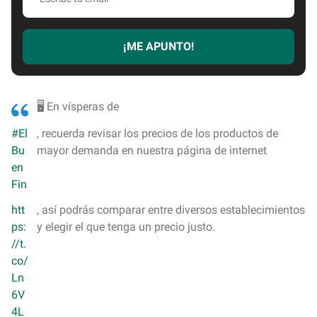
s
c
r
¡ME APUNTO!
i
b
e
t
🖥️ En vísperas de
u
#El
, recuerda revisar los precios de los productos de
e
Bu
mayor demanda en nuestra página de internet
m
en
a
Fin
i
l
htt
, así podrás comparar entre diversos establecimientos
ps:
y elegir el que tenga un precio justo.
//t.
co/
Ln
6V
4L