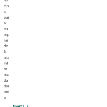
ns
ejo
s
par
a
co
mp
rar
de
for
ma
inf
or
ma
da
dur
ant
e
.
#pantalla