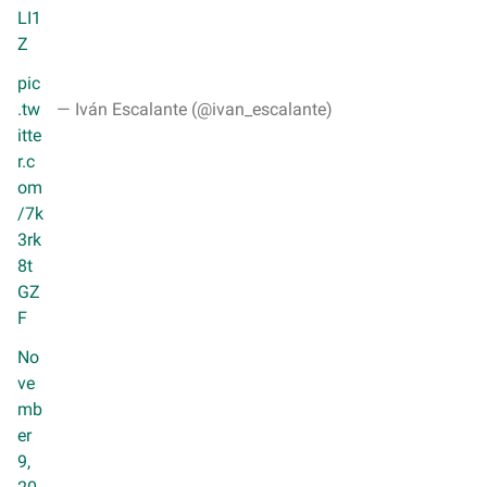
LI1
Z
pic
.tw
— Iván Escalante (@ivan_escalante)
itte
r.c
om
/7k
3rk
8t
GZ
F
No
ve
mb
er
9,