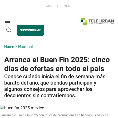
Skip
to
content
e
ch
ion
Search
gation
&
SUSCRIBIRME
Section
Open
Navigation
Search
Home
>
Nacional
Arranca el Buen Fin 2025: cinco
días de ofertas en todo el país
Conoce cuándo inicia el fin de semana más
barato del año, qué tiendas participan y
algunos consejos para aprovechar los
descuentos sin contratiempos.
Arranca el
Buen Fin 2025
con miles de promociones en tiendas físicas y en