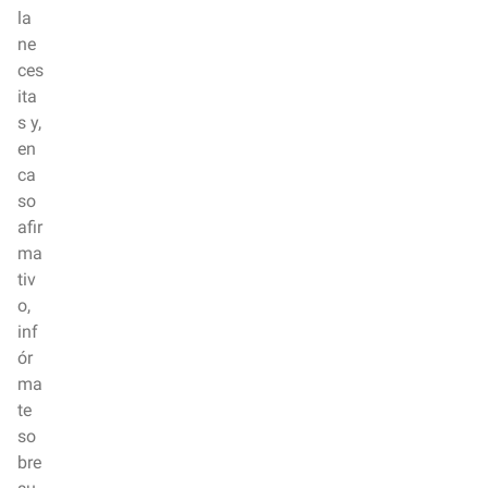
la
ne
ces
ita
s y,
en
ca
so
afir
ma
tiv
o,
inf
ór
ma
te
so
bre