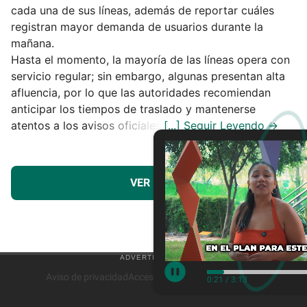
cada una de sus líneas, además de reportar cuáles
registran mayor demanda de usuarios durante la
mañana.
Hasta el momento, la mayoría de las líneas opera con
servicio regular; sin embargo, algunas presentan alta
afluencia, por lo que las autoridades recomiendan
anticipar los tiempos de traslado y mantenerse
atentos a los avisos oficiales.
VER MÁS
Aviso de privacidad
Acceso a Proveedores
Contacto
0:22
/
3:13