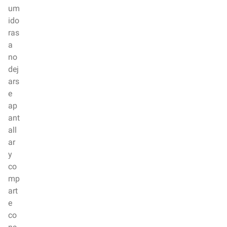
um
ido
ras
a
no
dej
ars
e
ap
ant
all
ar
y
co
mp
art
e
co