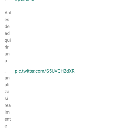
Ant
es
de
ad
qui
rir
un
a
,
pic.twitter.com/S5UVQH2dXR
an
ali
za
si
rea
lm
ent
e