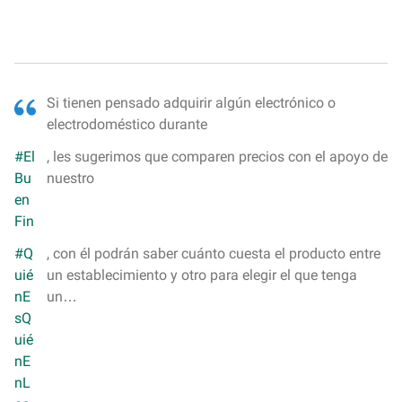
Si tienen pensado adquirir algún electrónico o
electrodoméstico durante
#El
, les sugerimos que comparen precios con el apoyo de
Bu
nuestro
en
Fin
#Q
, con él podrán saber cuánto cuesta el producto entre
uié
un establecimiento y otro para elegir el que tenga
nE
un…
sQ
uié
nE
nL