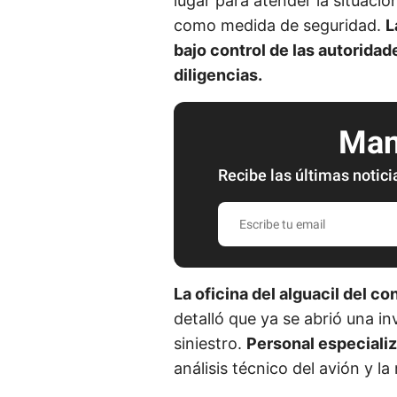
lugar para atender la situaci
como medida de seguridad.
L
bajo control de las autoridad
diligencias.
Mant
Recibe las últimas notici
E
s
c
r
La oficina del alguacil del c
i
detalló que ya se abrió una in
b
siniestro.
Personal especializ
e
análisis técnico del avión y la
t