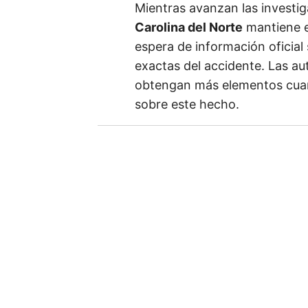
Mientras avanzan las investig
u
Carolina del Norte
mantiene en
e
espera de información oficial 
m
exactas del accidente. Las a
a
obtengan más elementos cuan
i
sobre este hecho.
l