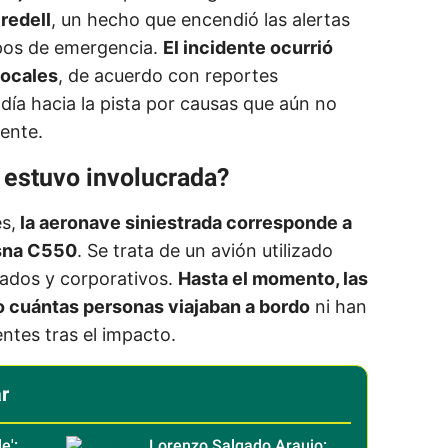
redell
, un hecho que encendió las alertas
ipos de emergencia.
El incidente ocurrió
locales
, de acuerdo con reportes
día hacia la pista por causas que aún no
mente.
 estuvo involucrada?
s,
la aeronave siniestrada corresponde a
ssna C550
. Se trata de un avión utilizado
ados y corporativos.
Hasta el momento, las
o cuántas personas viajaban a bordo
ni han
ntes tras el impacto.
r
e':
Lorenzo Salgado Araujo: