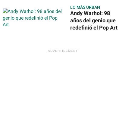
ofrecerán más de
LO MÁS URBAN
31 mil vacantes en
Andy Warhol: 98
todo México
años del genio que
redefinió el Pop Art