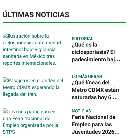
ÚLTIMAS NOTICIAS
EDITORIAL
¿Qué es la
ciclosporiasis? El
padecimiento bajo
vigilancia sanitaria
en México tras
LO MÁS URBAN
reportes
¿Qué líneas del
internacionales
Metro CDMX están
saturadas hoy 6 de
agosto de 2026?
NOTICIAS
Feria Nacional de
Empleo para las
Juventudes 2026: