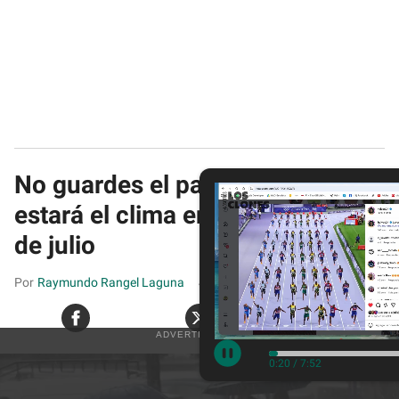
No guardes el paraguas: así
estará el clima en CDMX hoy 29
de julio
Raymundo Rangel Laguna
Jul 29, 2026
0:22
/
7:52