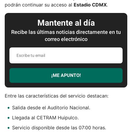
podrán continuar su acceso al
Estadio CDMX
.
Mantente al día
Recibe las últimas noticias directamente en tu
correo electrónico
E
s
c
r
¡ME APUNTO!
i
b
e
Entre las características del servicio destacan:
t
u
Salida desde el Auditorio Nacional.
e
Llegada al CETRAM Huipulco.
m
Servicio disponible desde las 07:00 horas.
a