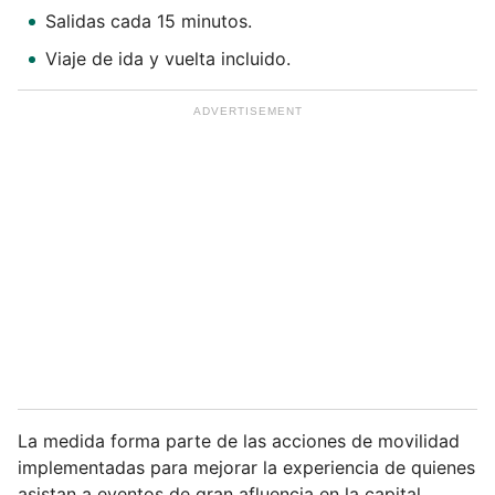
i
Salidas cada 15 minutos.
l
Viaje de ida y vuelta incluido.
La medida forma parte de las acciones de movilidad
implementadas para mejorar la experiencia de quienes
asistan a eventos de gran afluencia en la capital.