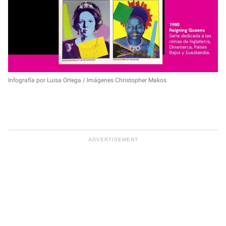
Infografía por Luisa Ortega / Imágenes Christopher Makos