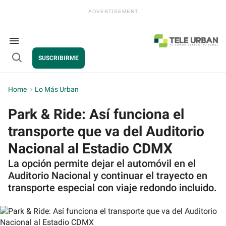
Skip
to
content
e
ch
ion
Search
gation
&
SUSCRIBIRME
Section
Open
Navigation
Search
Home
>
Lo Más Urban
Park & Ride: Así funciona el
transporte que va del Auditorio
Nacional al Estadio CDMX
La opción permite dejar el automóvil en el
Auditorio Nacional y continuar el trayecto en
transporte especial con viaje redondo incluido.