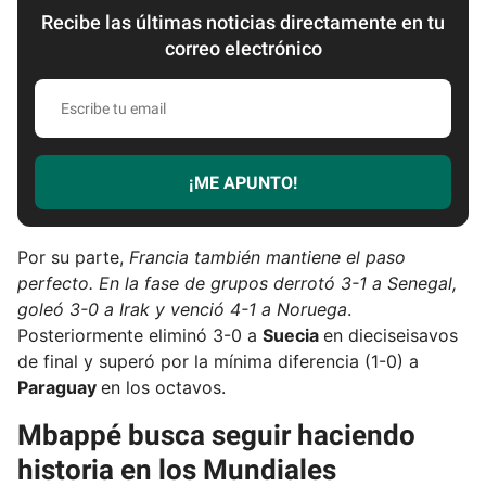
Recibe las últimas noticias directamente en tu
correo electrónico
E
s
c
r
¡ME APUNTO!
i
b
e
Por su parte,
Francia también mantiene el paso
t
perfecto. En la fase de grupos derrotó 3-1 a Senegal,
u
goleó 3-0 a Irak y venció 4-1 a Noruega
.
e
Posteriormente eliminó 3-0 a
Suecia
en dieciseisavos
m
de final y superó por la mínima diferencia (1-0) a
a
Paraguay
en los octavos.
i
Mbappé busca seguir haciendo
l
historia en los Mundiales