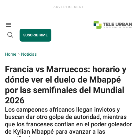
Skip
to
content
e
ch
ion
Search
gation
&
SUSCRIBIRME
Section
Open
Navigation
Search
Home
>
Noticias
Francia vs Marruecos: horario y
dónde ver el duelo de Mbappé
por las semifinales del Mundial
2026
Los campeones africanos llegan invictos y
buscan dar otro golpe de autoridad, mientras
que los franceses confían en el poder goleador
de Kylian Mbappé para avanzar a las