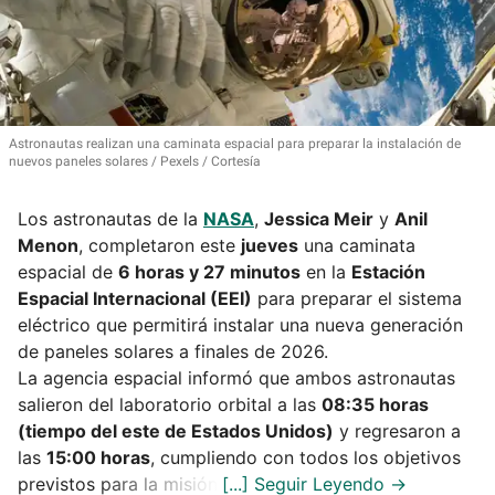
Astronautas realizan una caminata espacial para preparar la instalación de
nuevos paneles solares
Pexels / Cortesía
Los astronautas de la
NASA
,
Jessica Meir
y
Anil
Menon
, completaron este
jueves
una caminata
espacial de
6 horas y 27 minutos
en la
Estación
Espacial Internacional (EEI)
para preparar el sistema
eléctrico que permitirá instalar una nueva generación
de paneles solares a finales de 2026.
La agencia espacial informó que ambos astronautas
salieron del laboratorio orbital a las
08:35 horas
(tiempo del este de Estados Unidos)
y regresaron a
las
15:00 horas
, cumpliendo con todos los objetivos
previstos para la misión.