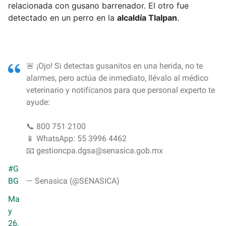
relacionada con gusano barrenador. El otro fue
detectado en un perro en la
alcaldía Tlalpan
.
🚨 ¡Ojo! Si detectas gusanitos en una herida, no te
alarmes, pero actúa de inmediato, llévalo al médico
veterinario y notifícanos para que personal experto te
ayude:
📞 800 751 2100
📱 WhatsApp: 55 3996 4462
📧 gestioncpa.dgsa@senasica.gob.mx
#G
BG
— Senasica (@SENASICA)
Ma
y
26,