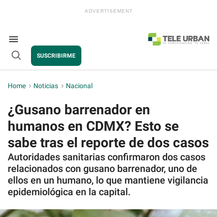
Skip
to
content
e
ch
ion
Search
gation
&
SUSCRIBIRME
Section
Open
Navigation
Search
Home
>
Noticias
>
Nacional
¿Gusano barrenador en
humanos en CDMX? Esto se
sabe tras el reporte de dos casos
Autoridades sanitarias confirmaron dos casos
relacionados con gusano barrenador, uno de
ellos en un humano, lo que mantiene vigilancia
epidemiológica en la capital.