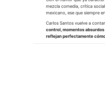
e
mezcla comedia, crítica socia
t
mexicano, ese que siempre en
u
Carlos Santos vuelve a conta
e
control, momentos absurdos
m
reflejan perfectamente cómo 
a
i
l