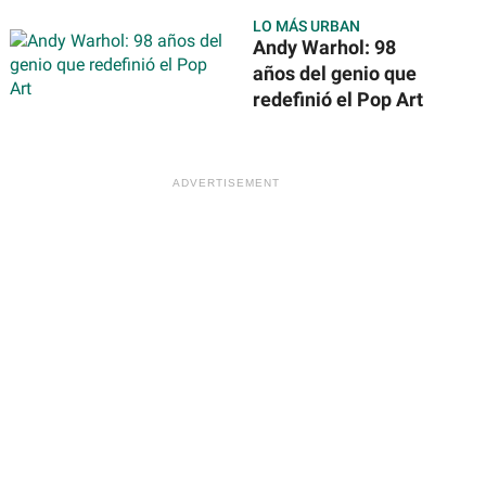
ofrecerán más de
LO MÁS URBAN
31 mil vacantes en
Andy Warhol: 98
todo México
años del genio que
redefinió el Pop Art