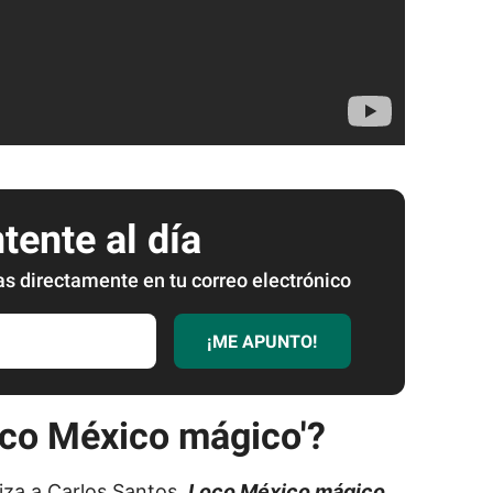
ente al día
as directamente en tu correo electrónico
¡ME APUNTO!
oco México mágico'?
iza a Carlos Santos,
Loco México mágico