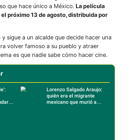
 eso que hace único a México.
La película
s el próximo 13 de agosto, distribuida por
o y sigue a un alcalde que decide hacer una
ara volver famoso a su pueblo y atraer
blema es que nadie sabe cómo hacer cine.
r
e':
Lorenzo Salgado Araujo:
quién era el migrante
udar
mexicano que murió a
cate
manos del ICE