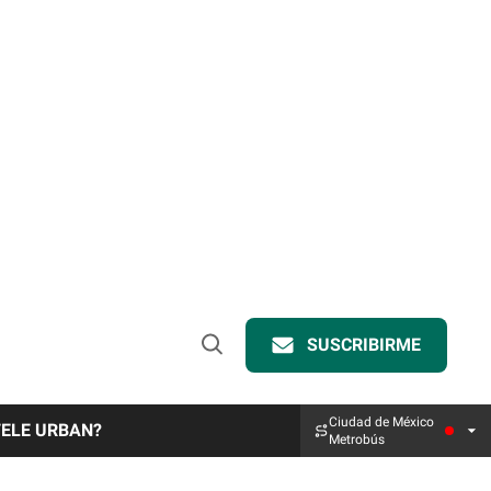
SUSCRIBIRME
Open
Search
Ciudad de México
TELE URBAN?
Metrobús