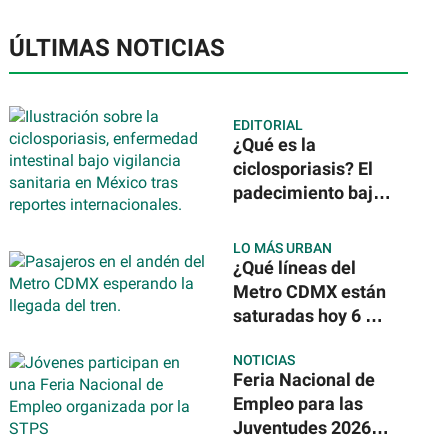
ÚLTIMAS NOTICIAS
EDITORIAL
¿Qué es la
ciclosporiasis? El
padecimiento bajo
vigilancia sanitaria
en México tras
LO MÁS URBAN
reportes
¿Qué líneas del
internacionales
Metro CDMX están
saturadas hoy 6 de
agosto de 2026?
NOTICIAS
Feria Nacional de
Empleo para las
Juventudes 2026: