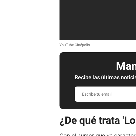
YouTube Cinépolis.
Mant
Recibe las últimas notici
E
s
c
r
¿De qué trata 'L
i
b
Con el humor que ya caracter