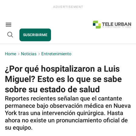
Skip
to
content
e
ch
ion
Search
gation
&
SUSCRIBIRME
Section
Open
Navigation
Search
Home
>
Noticias
>
Entretenimiento
¿Por qué hospitalizaron a Luis
Miguel? Esto es lo que se sabe
sobre su estado de salud
Reportes recientes señalan que el cantante
permanece bajo observación médica en Nueva
York tras una intervención quirúrgica. Hasta
ahora no existe un pronunciamiento oficial de
su equipo.