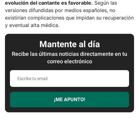
evolución del cantante es favorable.
Según las
versiones difundidas por medios españoles, no
existirían complicaciones que impidan su recuperación
y eventual alta médica.
Mantente al día
Recibe las últimas noticias directamente en tu
correo electrónico
E
s
c
r
¡ME APUNTO!
i
b
e
t
u