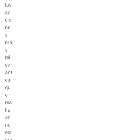
las
ac
cio
ne
s
má
s
rel
ev
ant
es
qu
e
rea
liz
an
nu
est
ras