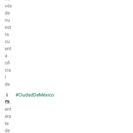
i
vés
l
de
nu
est
ra
cu
ent
a
ofi
cia
l
de
📱
#CiudadDeMéxico
📷,
ent
éra
te
de