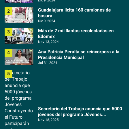
Dic 9, 2024
Guadalajara licita 160 camiones de
basura
Dic 9, 2024
Más de 2 mil llantas recolectadas en
Edomex
Nov 13, 2024
Ana Patricia Peralta se reincorpora a la
Presidencia Municipal
Jul 31, 2024
Secretario del Trabajo anuncia que 5000
jóvenes del programa Jóvenes
Construyendo el Futuro participarán en la
Nov 18, 2025
organización del Copa Mundial de la FIFA