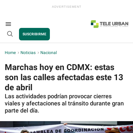
Skip
to
content
e
ch
ion
Search
gation
&
SUSCRIBIRME
Section
Open
Navigation
Search
Home
>
Noticias
>
Nacional
Marchas hoy en CDMX: estas
son las calles afectadas este 13
de abril
Las actividades podrían provocar cierres
viales y afectaciones al tránsito durante gran
parte del día.