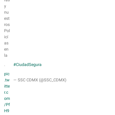
y
nu
est
ros
Pol
icí
as
en
la
.
#CiudadSegura
pic
.tw
— SSC CDMX (@SSC_CDMX)
itte
r.c
om
/Pf
H9