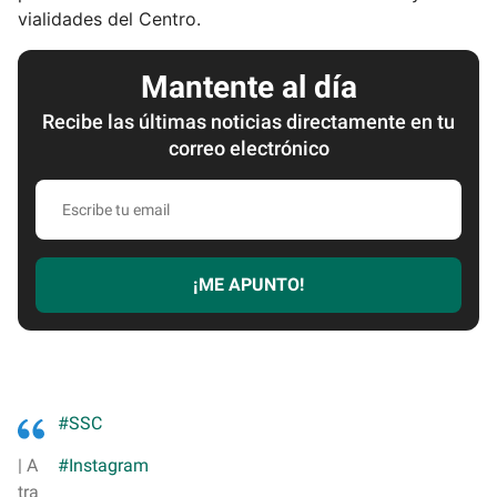
vialidades del Centro.
Mantente al día
Recibe las últimas noticias directamente en tu
correo electrónico
E
s
c
r
¡ME APUNTO!
i
b
e
t
u
#SSC
e
m
| A
#Instagram
a
tra