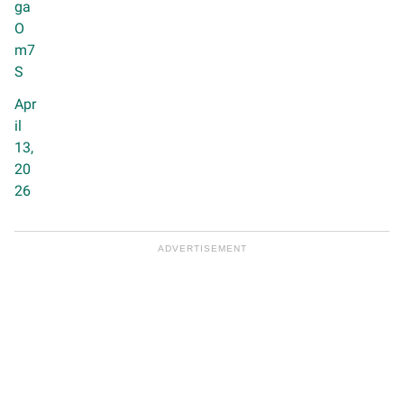
ga
O
m7
S
Apr
il
13,
20
26