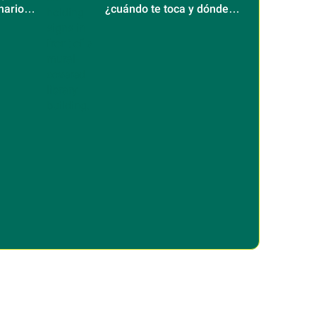
narios
¿cuándo te toca y dónde
será?