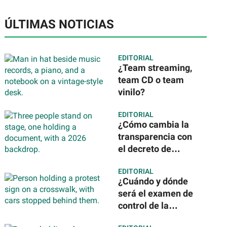
ÚLTIMAS NOTICIAS
EDITORIAL
¿Team streaming,
team CD o team
vinilo?
EDITORIAL
¿Cómo cambia la
transparencia con
el decreto de
Claudia
EDITORIAL
Sheinbaum? Todo
¿Cuándo y dónde
lo que debes saber
será el examen de
control de la
UNAM? Esto es lo