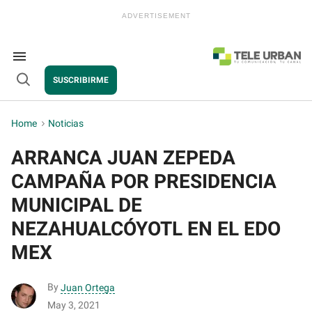
Skip
to
content
e
ch
ion
Search
gation
&
SUSCRIBIRME
Section
Open
Navigation
Search
Home
>
Noticias
ARRANCA JUAN ZEPEDA
CAMPAÑA POR PRESIDENCIA
MUNICIPAL DE
NEZAHUALCÓYOTL EN EL EDO
MEX
By
Juan Ortega
May 3, 2021