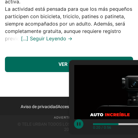
activa.
La actividad está pensada para que los más pequeños
participen con bicicleta, triciclo, patines o patineta,
siempre acompañados por un adulto. Además, será
completamente gratuita, aunque requiere registro
previo.
VER MÁS
Aviso de privacidad
Acceso a Proveedores
Contacto
© TELE URBAN TODOS LOS DERECHOS RESERVADOS
0:21
/
0:56
2026