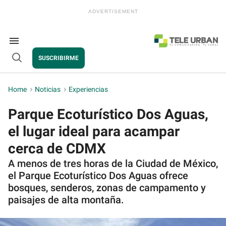
Skip
to
content
e
ch
ion
Search
gation
&
SUSCRIBIRME
Section
Open
Navigation
Search
Home
>
Noticias
>
Experiencias
Parque Ecoturístico Dos Aguas,
el lugar ideal para acampar
cerca de CDMX
A menos de tres horas de la Ciudad de México,
el Parque Ecoturístico Dos Aguas ofrece
bosques, senderos, zonas de campamento y
paisajes de alta montaña.