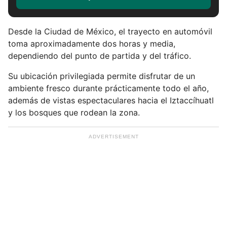
i
b
e
Desde la Ciudad de México, el trayecto en automóvil
t
toma aproximadamente dos horas y media,
u
dependiendo del punto de partida y del tráfico.
e
m
Su ubicación privilegiada permite disfrutar de un
a
ambiente fresco durante prácticamente todo el año,
i
además de vistas espectaculares hacia el Iztaccíhuatl
l
y los bosques que rodean la zona.