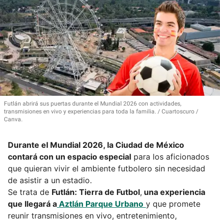
Futlán abrirá sus puertas durante el Mundial 2026 con actividades,
transmisiones en vivo y experiencias para toda la familia.
Cuartoscuro /
Canva.
Durante el Mundial 2026, la Ciudad de México
contará con un espacio especial
para los aficionados
que quieran vivir el ambiente futbolero sin necesidad
de asistir a un estadio.
Se trata de
Futlán: Tierra de Futbol
,
una experiencia
que llegará a
Aztlán Parque Urbano
y que promete
reunir transmisiones en vivo, entretenimiento,