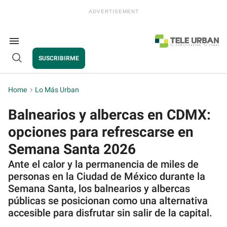
Skip
to
content
e
ch
ion
Search
gation
&
SUSCRIBIRME
Section
Open
Navigation
Search
Home
>
Lo Más Urban
Balnearios y albercas en CDMX:
opciones para refrescarse en
Semana Santa 2026
Ante el calor y la permanencia de miles de
personas en la
Ciudad de México
durante la
Semana Santa
, los balnearios y albercas
públicas se posicionan como una alternativa
accesible para disfrutar sin salir de la capital.