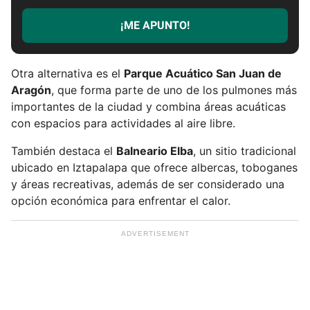
c
r
¡ME APUNTO!
i
b
e
Otra alternativa es el
Parque Acuático San Juan de
t
Aragón
, que forma parte de uno de los pulmones más
u
importantes de la ciudad y combina áreas acuáticas
e
con espacios para actividades al aire libre.
m
a
También destaca el
Balneario Elba
, un sitio tradicional
i
ubicado en Iztapalapa que ofrece albercas, toboganes
l
y áreas recreativas, además de ser considerado una
opción económica para enfrentar el calor.