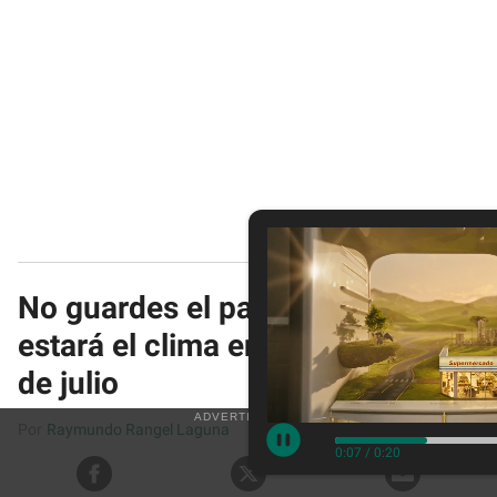
No guardes el paraguas: así
estará el clima en CDMX hoy 29
de julio
Raymundo Rangel Laguna
Jul 29, 2026
0:09
/
0:20