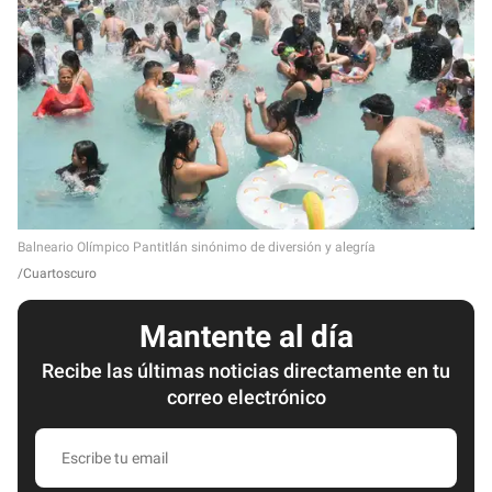
Balneario Olímpico Pantitlán sinónimo de diversión y alegría
Cuartoscuro
Mantente al día
Recibe las últimas noticias directamente en tu
correo electrónico
E
s