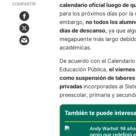
calendario oficial luego de q
para los próximos días por la
embargo,
no todos los alumn
días de descanso,
ya que alg
megapuente más largo debido 
académicas.
De acuerdo con el Calendario
Educación Pública,
el vierne
como suspensión de labores 
privadas
incorporadas al Sis
preescolar, primaria y secunda
También te puede interesa
Andy Warhol: 98 año
genio que redefinió e