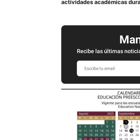
actividades académicas dura
Mant
Recibe las últimas notici
E
s
c
r
i
b
e
t
u