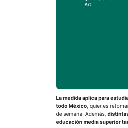
Art
La medida aplica para estud
todo México
, quienes retomar
de semana. Además,
distinta
educación media superior t