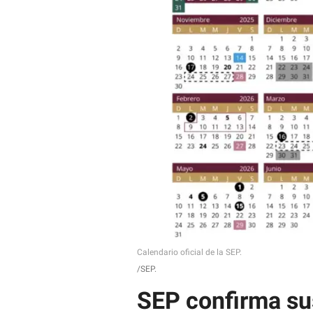
e
m
a
i
l
Calendario oficial de la SEP.
SEP.
SEP confirma su