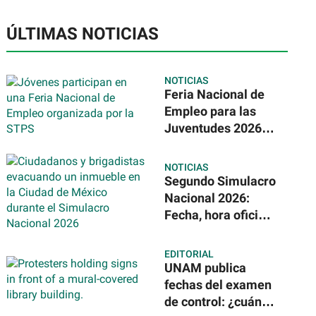
ÚLTIMAS NOTICIAS
NOTICIAS
Feria Nacional de
Empleo para las
Juventudes 2026:
ofrecerán más de
31 mil vacantes en
NOTICIAS
todo México
Segundo Simulacro
Nacional 2026:
Fecha, hora oficial
y nuevos
escenarios
EDITORIAL
sísmicos en
UNAM publica
México
fechas del examen
de control: ¿cuándo