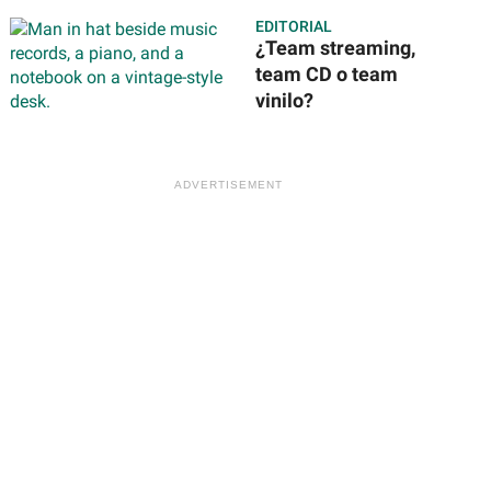
te toca y dónde
EDITORIAL
será?
¿Team streaming,
team CD o team
vinilo?