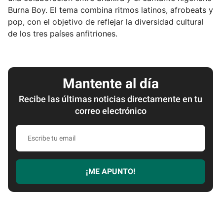
Burna Boy. El tema combina ritmos latinos, afrobeats y
pop, con el objetivo de reflejar la diversidad cultural
de los tres países anfitriones.
Mantente al día
Recibe las últimas noticias directamente en tu
correo electrónico
E
s
c
r
¡ME APUNTO!
i
b
e
t