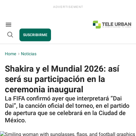
Skip
to
content
e
ch
ion
Search
gation
&
SUSCRIBIRME
Section
Open
Navigation
Search
Home
>
Noticias
Shakira y el Mundial 2026: así
será su participación en la
ceremonia inaugural
La FIFA confirmó ayer que interpretará “Dai
Dai”, la canción oficial del torneo, en el partido
de apertura que se celebrará en la Ciudad de
México.