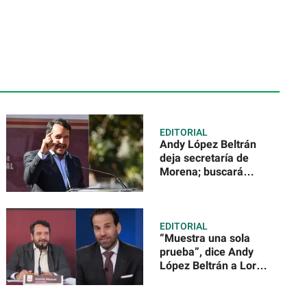
EDITORIAL
Andy López Beltrán
deja secretaría de
Morena; buscará
candidatura a
diputado federal
EDITORIAL
“Muestra una sola
prueba”, dice Andy
López Beltrán a Loret
de Mola tras
señalamientos en su
contra