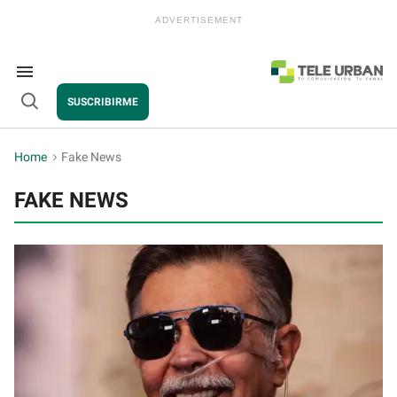
Skip
to
content
e
ch
ion
Search
gation
&
SUSCRIBIRME
Section
Open
Navigation
Search
Home
>
Fake News
FAKE NEWS