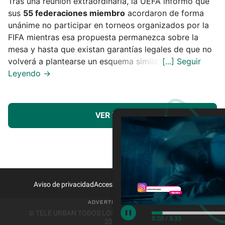
Tras una reunión extraordinaria, la UEFA informó que
sus
55 federaciones miembro
acordaron de forma
unánime no participar en torneos organizados por la
FIFA mientras esa propuesta permanezca sobre la
mesa y hasta que existan garantías legales de que no
volverá a plantearse un esquema similar.
VER MÁS
Aviso de privacidad
Acceso a Proveedores
Contacto
© TELE URBAN TODOS LOS DERECHOS RESERVADOS
0:21
/
3:33
2026