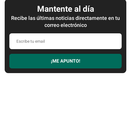
Mantente al día
Recibe las últimas noticias directamente en tu
correo electrónico
E
s
c
r
¡ME APUNTO!
i
b
e
t
u
e
m
a
i
l