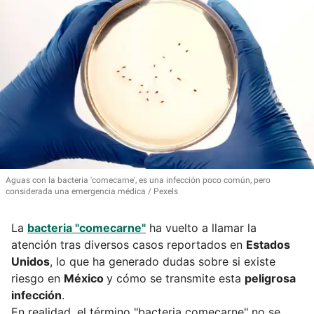
Aguas con la bacteria 'comecarne', es una infección poco común, pero
considerada una emergencia médica
Pexels
La
bacteria "comecarne"
ha vuelto a llamar la
atención tras diversos casos reportados en
Estados
Unidos
, lo que ha generado dudas sobre si existe
riesgo en
México
y cómo se transmite esta
peligrosa
infección
.
En realidad, el término "bacteria comecarne" no se