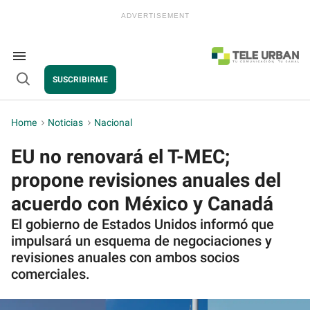
Skip
to
content
e
ch
ion
Search
gation
&
SUSCRIBIRME
Section
Open
Navigation
Search
Home
>
Noticias
>
Nacional
EU no renovará el T-MEC;
propone revisiones anuales del
acuerdo con México y Canadá
El gobierno de Estados Unidos informó que
impulsará un esquema de negociaciones y
revisiones anuales con ambos socios
comerciales.