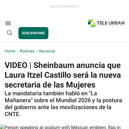
Skip
to
content
e
ch
ion
Search
gation
&
SUSCRIBIRME
Section
Open
Navigation
Search
Home
>
Noticias
>
Nacional
VIDEO | Sheinbaum anuncia que
Laura Itzel Castillo será la nueva
secretaria de las Mujeres
La mandataria también habló en "La
Mañanera" sobre el Mundial 2026 y la postura
del gobierno ante las movilizaciones de la
CNTE.