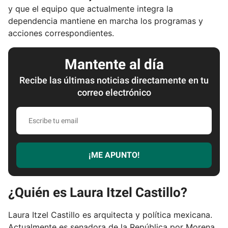
y que el equipo que actualmente integra la
dependencia mantiene en marcha los programas y
acciones correspondientes.
Mantente al día
Recibe las últimas noticias directamente en tu
correo electrónico
E
s
c
r
¡ME APUNTO!
i
b
e
¿Quién es Laura Itzel Castillo?
t
u
Laura Itzel Castillo es arquitecta y política mexicana.
e
Actualmente es senadora de la República por Morena