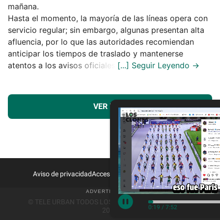
mañana.
Hasta el momento, la mayoría de las líneas opera con
servicio regular; sin embargo, algunas presentan alta
afluencia, por lo que las autoridades recomiendan
anticipar los tiempos de traslado y mantenerse
atentos a los avisos oficiales.
VER MÁS
Aviso de privacidad
Acceso a Proveedores
Contacto
© TELE URBAN TODOS LOS DERECHOS RESERVADOS
0:20
/
7:52
2026