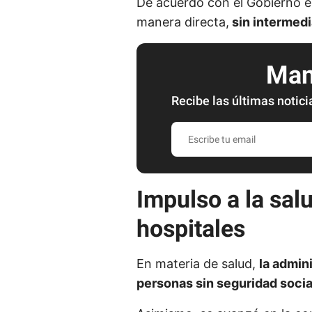
De acuerdo con el Gobierno es
manera directa,
sin intermedi
Mant
Recibe las últimas notici
E
s
c
r
Impulso a la sal
i
hospitales
b
e
En materia de salud,
la admin
t
personas sin seguridad socia
u
e