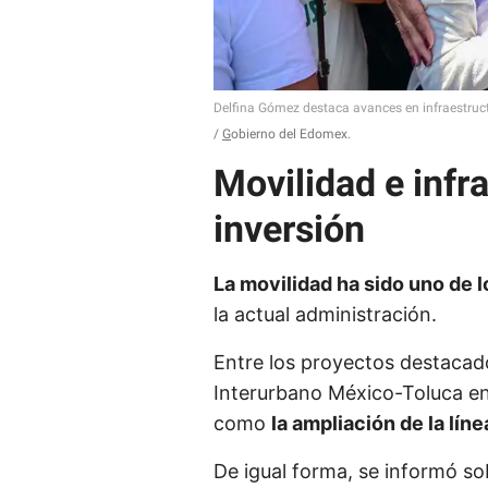
Delfina Gómez destaca avances en infraestruct
G
obierno del Edomex.
Movilidad e infr
inversión
La movilidad ha sido uno de l
la actual administración.
Entre los proyectos destacado
Interurbano México-Toluca en
como
la ampliación de la lí
De igual forma, se informó so