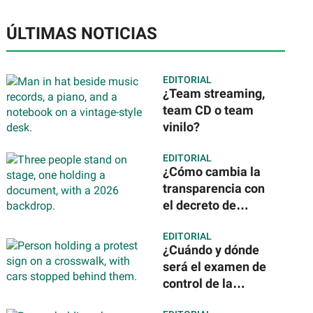
ÚLTIMAS NOTICIAS
EDITORIAL
¿Team streaming,
team CD o team
vinilo?
EDITORIAL
¿Cómo cambia la
transparencia con
el decreto de
Claudia
EDITORIAL
Sheinbaum? Todo
¿Cuándo y dónde
lo que debes saber
será el examen de
control de la
UNAM? Esto es lo