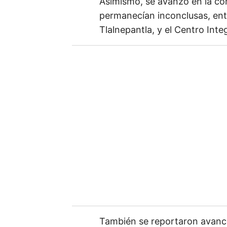
Asimismo, se avanzó en la con
m
permanecían inconclusas, entre
a
Tlalnepantla, y el Centro Int
i
l
También se reportaron avance