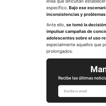
línea que dificultan establece
específico.
Bajo ese escenari
inconsistencias y problemas 
Ante ello,
se tomó la decisió
impulsar campañas de concien
adolescentes sobre el uso r
especialmente aquellos que 
prolongados.
Mant
Recibe las últimas notici
E
s
c