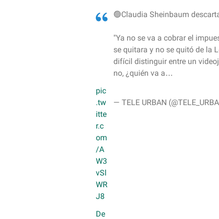
r
🟢Claudia Sheinbaum descarta
i
b
"Ya no se va a cobrar el impues
e
se quitara y no se quitó de la 
t
difícil distinguir entre un vide
u
no, ¿quién va a…
e
pic
m
.tw
— TELE URBAN (@TELE_URBA
a
itte
r.c
i
om
l
/A
W3
vSl
WR
J8
De