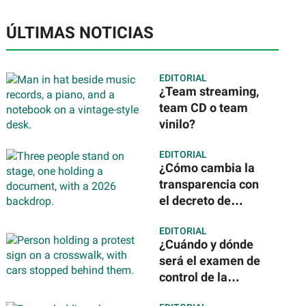
ÚLTIMAS NOTICIAS
EDITORIAL
¿Team streaming,
team CD o team
vinilo?
EDITORIAL
¿Cómo cambia la
transparencia con
el decreto de
Claudia
EDITORIAL
Sheinbaum? Todo
¿Cuándo y dónde
lo que debes saber
será el examen de
control de la
UNAM? Esto es lo