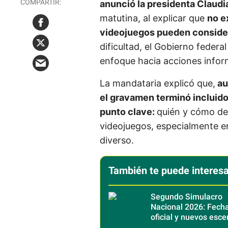
anunció la presidenta Claud
matutina, al explicar que
no e
videojuegos pueden consider
dificultad, el Gobierno federal
enfoque hacia acciones inform
La mandataria explicó que,
au
el gravamen terminó incluido
punto clave:
quién y cómo det
videojuegos, especialmente e
diverso.
También te puede interesa
Segundo Simulacro
Nacional 2026: Fecha
oficial y nuevos esce
sísmicos en México