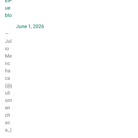
ElP
ue
blo
June 1, 2026
—
Jul
io
Me
nc
ha
ca
(@j
uli
om
en
ch
ac
a_)