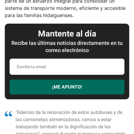
parte de un esfuerzo integral para consolidar un
sistema de transporte moderno, eficiente y accesible
para las familias hidalguenses.
Mantente al día
Recibe las últimas noticias directamente en tu
correo electrónico
E
s
c
r
¡ME APUNTO!
i
b
e
t
“Además de la renovación de estos autobuses y de
u
las camionetas alimentadoras, vamos a estar
e
trabajando también en la dignificación de las
m
estaciones”, expresó durante el mensaje compartido