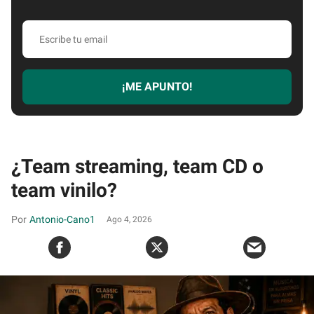
Escribe
tu
email
¡ME APUNTO!
¿Team streaming, team CD o
team vinilo?
Antonio-Cano1
Ago 4, 2026