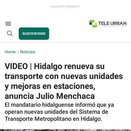
Skip
to
content
e
ch
ion
Search
gation
&
SUSCRIBIRME
Section
Open
Navigation
Search
Home
>
Noticias
VIDEO | Hidalgo renueva su
transporte con nuevas unidades
y mejoras en estaciones,
anuncia Julio Menchaca
El mandatario hidalguense informó que ya
operan nuevas unidades del Sistema de
Transporte Metropolitano en Hidalgo.