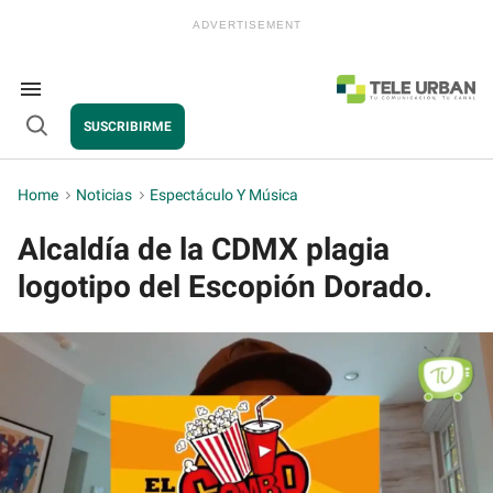
Skip
to
content
e
ch
ion
Search
gation
&
SUSCRIBIRME
Section
Open
Navigation
Search
Home
>
Noticias
>
Espectáculo Y Música
Alcaldía de la CDMX plagia
logotipo del Escopión Dorado.