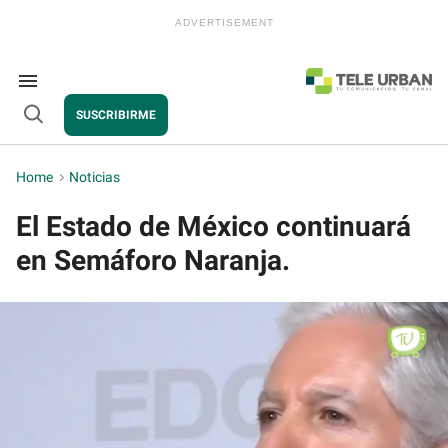
Skip
to
content
e
ch
ion
Search
gation
&
SUSCRIBIRME
Section
Open
Navigation
Search
Home
>
Noticias
El Estado de México continuará
en Semáforo Naranja.