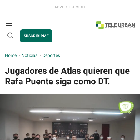
Skip
to
content
e
ch
ion
Search
gation
&
SUSCRIBIRME
Section
Open
Navigation
Search
Home
>
Noticias
>
Deportes
Jugadores de Atlas quieren que
Rafa Puente siga como DT.