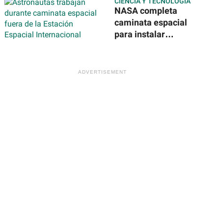
CIENCIA Y TECNOLOGÍA
disfrutar de 40
NASA completa
países
caminata espacial
para instalar
nuevos paneles
solares en la
Estación Espacial
Internacional