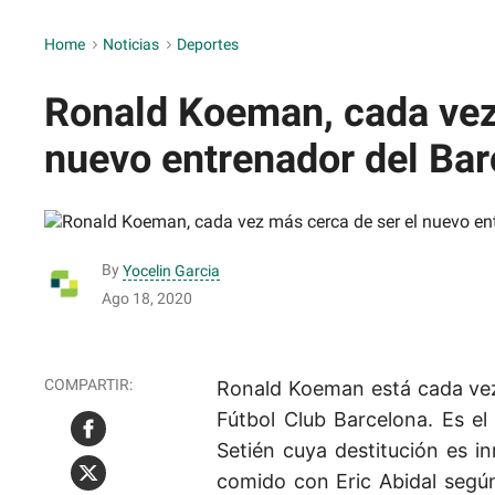
Home
>
Noticias
>
Deportes
Ronald Koeman, cada vez
nuevo entrenador del Bar
By
Yocelin Garcia
Ago 18, 2020
Ronald Koeman está cada vez
Fútbol Club Barcelona. Es el
Setién cuya destitución es i
comido con Eric Abidal según