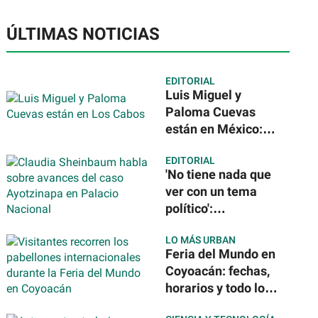
ÚLTIMAS NOTICIAS
EDITORIAL
Luis Miguel y
Paloma Cuevas
están en México:
así disfrutan de su
EDITORIAL
escapada a Los
'No tiene nada que
Cabos
ver con un tema
político':
Sheinbaum tras la
LO MÁS URBAN
detención del
Feria del Mundo en
exgobernador de
Coyoacán: fechas,
Guerrero por caso
horarios y todo lo
Ayotzinapa
que podrás