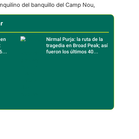
inquilino del banquillo del Camp Nou,
r
 en
Nirmal Purja: la ruta de la
:
tragedia en Broad Peak; así
6
fueron los últimos 40
minutos del legendario
alpinista