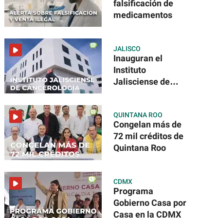
falsificación de
medicamentos
JALISCO
Inauguran el
Instituto
Jalisciense de
Cancerología
QUINTANA ROO
Congelan más de
72 mil créditos de
Quintana Roo
CDMX
Programa
Gobierno Casa por
Casa en la CDMX