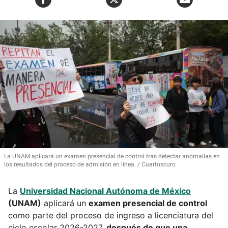
La UNAM aplicará un examen presencial de control tras detectar anomalías en
los resultados del proceso de admisión en línea.
Cuartoscuro
La
Universidad Nacional Autónoma de México
(UNAM)
aplicará un
examen presencial de control
como parte del proceso de ingreso a licenciatura del
ciclo escolar 2026-2027,
después de que una