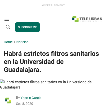
Skip
to
content
e
ch
ion
Search
gation
&
SUSCRIBIRME
Section
Open
Navigation
Search
Home
>
Noticias
Habrá estrictos filtros sanitarios
en la Universidad de
Guadalajara.
By
Yocelin Garcia
Sep 8, 2020