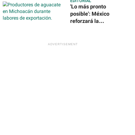
EDITORIAL
solares en la
'Lo más pronto
Estación Espacial
posible': México
Internacional
reforzará la
seguridad para
reanudar
exportación de
aguacate