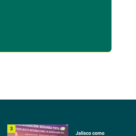
os
medallas de oro
Jalisco como