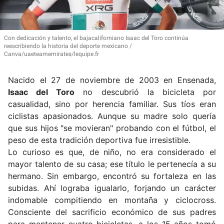
Con dedicación y talento, el bajacaliforniano Isaac del Toro continúa
reescribiendo la historia del deporte mexicano
Canva/uaeteamemirates/lequipe.fr
Nacido el 27 de noviembre de 2003 en Ensenada,
Isaac del Toro
no descubrió la bicicleta por
casualidad, sino por herencia familiar.
Sus tíos eran
ciclistas apasionados. Aunque su madre solo quería
que sus hijos "se movieran" probando con el fútbol, el
peso de esta tradición deportiva fue irresistible.
Lo curioso es que, de niño, no era considerado el
mayor talento de su casa;
ese título le pertenecía a su
hermano.
Sin embargo, encontró su fortaleza en las
subidas.
Ahí lograba igualarlo, forjando un carácter
indomable compitiendo en montaña y ciclocross.
Consciente del sacrificio económico de sus padres
para mantener cuatro bicicletas, a los 15 años tomó