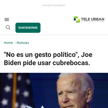
Skip
to
content
e
ch
ion
Search
gation
&
SUSCRIBIRME
Section
Open
Navigation
Search
Home
>
Noticias
"No es un gesto político", Joe
Biden pide usar cubrebocas.