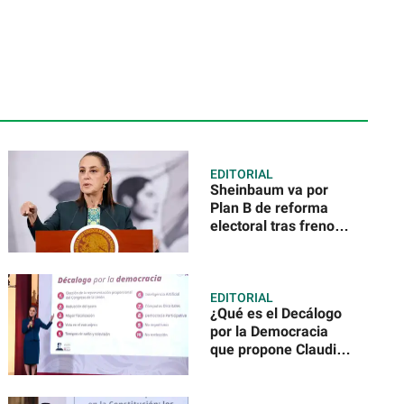
EDITORIAL
Sheinbaum va por
Plan B de reforma
electoral tras freno
en la Cámara de
Diputados
EDITORIAL
¿Qué es el Decálogo
por la Democracia
que propone Claudia
Sheinbaum en su
reforma electoral?