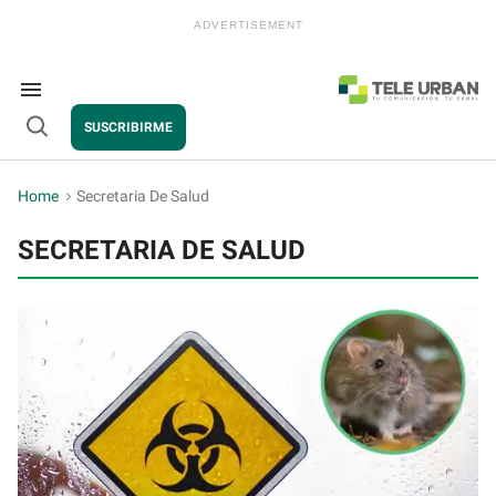
Skip
to
content
e
ch
ion
Search
gation
&
SUSCRIBIRME
Section
Open
Navigation
Search
Home
>
Secretaria De Salud
SECRETARIA DE SALUD