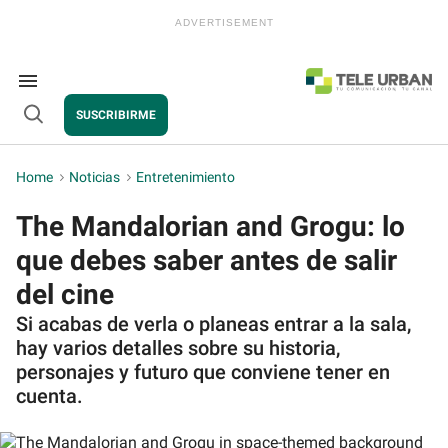
Skip
to
content
e
ch
ion
Search
gation
&
SUSCRIBIRME
Section
Open
Navigation
Search
Home
>
Noticias
>
Entretenimiento
The Mandalorian and Grogu: lo
que debes saber antes de salir
del cine
Si acabas de verla o planeas entrar a la sala,
hay varios detalles sobre su historia,
personajes y futuro que conviene tener en
cuenta.