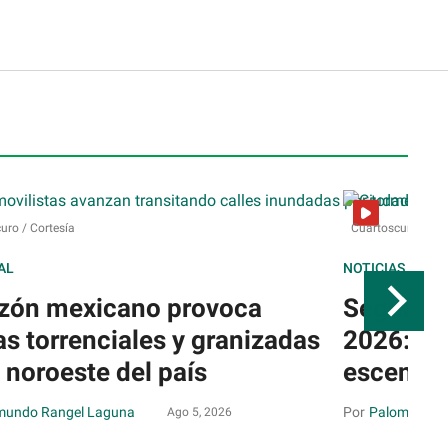
uro / Cortesía
Cuartoscuro / Cor
AL
NOTICIAS
ón mexicano provoca
Segundo
ias torrenciales y granizadas
2026: Fe
l noroeste del país
escenari
undo Rangel Laguna
Paloma Men
Ago 5, 2026