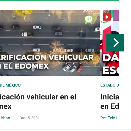
DE MÉXICO
ESTADO DE MÉX
ficación vehicular en el
Inicia el
mex
en Edom
 Urban
Tele Urban
Oct 15, 2024