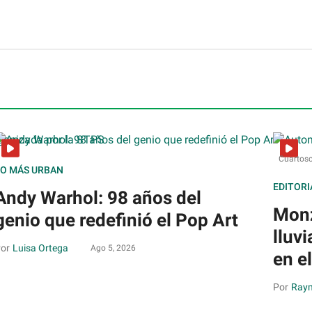
Cuartosc
LO MÁS URBAN
EDITORI
Andy Warhol: 98 años del
Monz
genio que redefinió el Pop Art
lluv
Luisa Ortega
Ago 5, 2026
en e
Raym