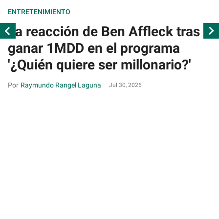
ENTRETENIMIENTO
La reacción de Ben Affleck tras
ganar 1MDD en el programa
'¿Quién quiere ser millonario?'
Raymundo Rangel Laguna
Jul 30, 2026
Cu
CI
U
s
r
h