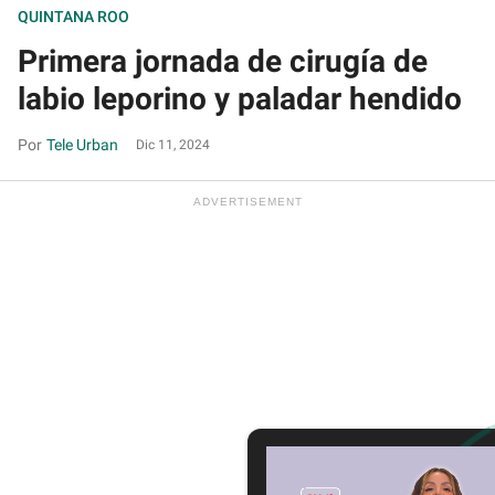
QUINTANA ROO
Q
Primera jornada de cirugía de
C
labio leporino y paladar hendido
d
Tele Urban
Dic 11, 2024