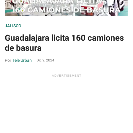
JALISCO
JA
Guadalajara licita 160 camiones
I
de basura
d
Tele Urban
Dic 9, 2024