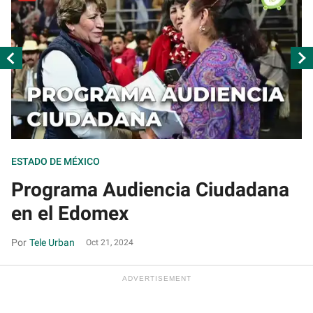
ESTADO DE MÉXICO
ES
Programa Audiencia Ciudadana
D
en el Edomex
d
Tele Urban
Oct 21, 2024