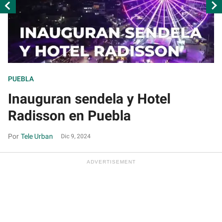
PUEBLA
P
Inauguran sendela y Hotel
P
Radisson en Puebla
i
Tele Urban
Dic 9, 2024