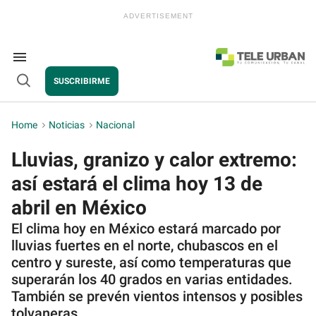
Skip
to
content
e
ch
ion
Search
gation
&
SUSCRIBIRME
Section
Open
Navigation
Search
Home
>
Noticias
>
Nacional
Lluvias, granizo y calor extremo:
así estará el clima hoy 13 de
abril en México
El clima hoy en México estará marcado por
lluvias fuertes en el norte, chubascos en el
centro y sureste, así como temperaturas que
superarán los 40 grados en varias entidades.
También se prevén vientos intensos y posibles
tolvaneras.