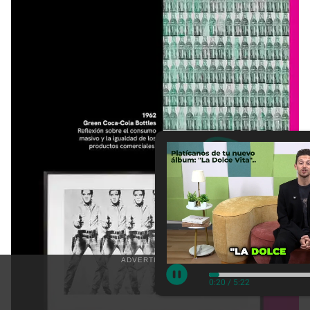
0:22
/
5:22