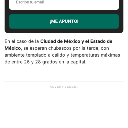
s
c
r
¡ME APUNTO!
i
b
e
En el caso de la
Ciudad de México y el Estado de
t
México
, se esperan chubascos por la tarde, con
u
ambiente templado a cálido y temperaturas máximas
e
de entre 26 y 28 grados en la capital.
m
a
i
l