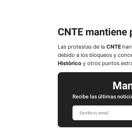
CNTE mantiene pr
Las protestas de la
CNTE
han
debido a los bloqueos y conce
Histórico
y otros puntos estr
Mant
Recibe las últimas notici
E
s
c