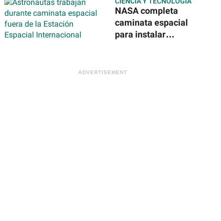
CIENCIA Y TECNOLOGÍA
detención del
NASA completa
exgobernador de
caminata espacial
Guerrero por caso
para instalar
Ayotzinapa
nuevos paneles
solares en la
Estación Espacial
Internacional