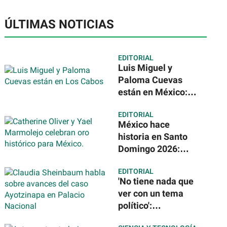
ÚLTIMAS NOTICIAS
EDITORIAL
Luis Miguel y
Paloma Cuevas
están en México:
así disfrutan de su
EDITORIAL
escapada a Los
México hace
Cabos
historia en Santo
Domingo 2026:
rompe récord con
EDITORIAL
146 medallas de
'No tiene nada que
oro
ver con un tema
político':
Sheinbaum tras la