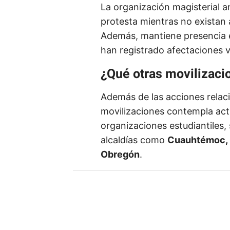
r
La organización magisterial 
i
protesta mientras no existan
b
Además, mantiene presencia e
e
han registrado afectaciones v
t
¿Qué otras movilizaci
u
e
Además de las acciones relac
m
movilizaciones contempla acti
a
organizaciones estudiantiles, 
i
alcaldías como
Cuauhtémoc, C
l
Obregón
.