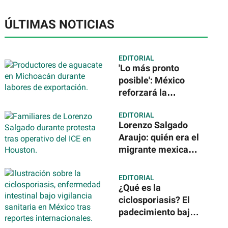
ÚLTIMAS NOTICIAS
EDITORIAL
'Lo más pronto
posible': México
reforzará la
seguridad para
EDITORIAL
reanudar
Lorenzo Salgado
exportación de
Araujo: quién era el
aguacate
migrante mexicano
que murió a manos
del ICE
EDITORIAL
¿Qué es la
ciclosporiasis? El
padecimiento bajo
vigilancia sanitaria