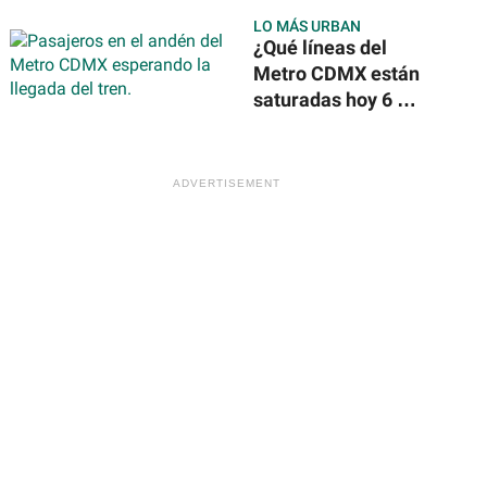
en México tras
LO MÁS URBAN
reportes
¿Qué líneas del
internacionales
Metro CDMX están
saturadas hoy 6 de
agosto de 2026?