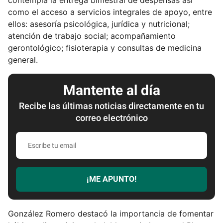
como el acceso a servicios integrales de apoyo, entre
ellos: asesoría psicológica, jurídica y nutricional;
atención de trabajo social; acompañamiento
gerontológico; fisioterapia y consultas de medicina
general.
Mantente al día
Recibe las últimas noticias directamente en tu
correo electrónico
E
s
c
r
¡ME APUNTO!
i
b
e
González Romero destacó la importancia de fomentar
t