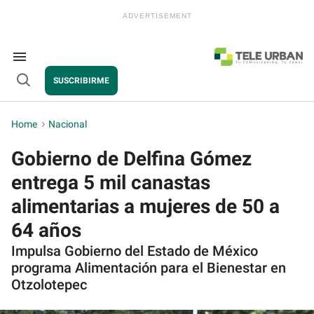
Skip
to
content
e
ch
ion
Search
gation
&
SUSCRIBIRME
Section
Open
Navigation
Search
Home
>
Nacional
Gobierno de Delfina Gómez
entrega 5 mil canastas
alimentarias a mujeres de 50 a
64 años
Impulsa Gobierno del Estado de México
programa Alimentación para el Bienestar en
Otzolotepec