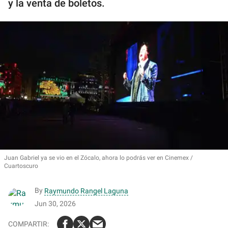
y la venta de boletos.
Juan Gabriel ya se vio en el Zócalo, ahora lo podrás ver en Cinemex
Cuartoscuro
By
Raymundo Rangel Laguna
Jun 30, 2026