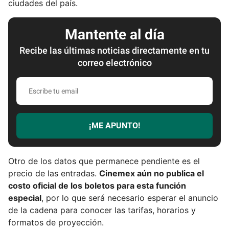
ciudades del país.
Mantente al día
Recibe las últimas noticias directamente en tu
correo electrónico
E
s
c
r
¡ME APUNTO!
i
b
e
Otro de los datos que permanece pendiente es el
t
precio de las entradas.
Cinemex aún no publica el
u
costo oficial de los boletos para esta función
e
especial
, por lo que será necesario esperar el anuncio
m
de la cadena para conocer las tarifas, horarios y
a
formatos de proyección.