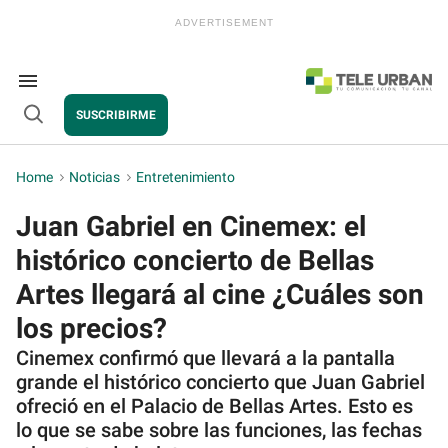
Skip
to
content
e
ch
ion
Search
gation
&
SUSCRIBIRME
Section
Open
Navigation
Search
Home
>
Noticias
>
Entretenimiento
Juan Gabriel en Cinemex: el
histórico concierto de Bellas
Artes llegará al cine ¿Cuáles son
los precios?
Cinemex confirmó que llevará a la pantalla
grande el histórico concierto que Juan Gabriel
ofreció en el Palacio de Bellas Artes. Esto es
lo que se sabe sobre las funciones, las fechas