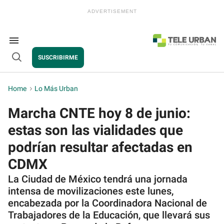
Skip
to
content
e
ch
ion
Search
gation
&
SUSCRIBIRME
Section
Open
Navigation
Search
Home
>
Lo Más Urban
Marcha CNTE hoy 8 de junio:
estas son las vialidades que
podrían resultar afectadas en
CDMX
La Ciudad de México tendrá una jornada
intensa de movilizaciones este lunes,
encabezada por la Coordinadora Nacional de
Trabajadores de la Educación, que llevará sus