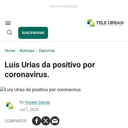
Skip
to
content
e
ch
ion
Search
gation
&
SUSCRIBIRME
Section
Open
Navigation
Search
Home
>
Noticias
>
Deportes
Luis Urias da positivo por
coronavirus.
By
Yocelin Garcia
Jul 7, 2020