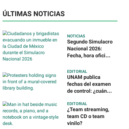
ÚLTIMAS NOTICIAS
NOTICIAS
Segundo Simulacro
Nacional 2026:
Fecha, hora oficial
y nuevos
escenarios
EDITORIAL
sísmicos en
UNAM publica
México
fechas del examen
de control: ¿cuándo
te toca y dónde
EDITORIAL
será?
¿Team streaming,
team CD o team
vinilo?