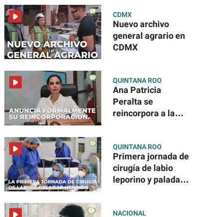
CDMX
Nuevo archivo
general agrario en
CDMX
QUINTANA ROO
Ana Patricia
Peralta se
reincorpora a la
Presidencia
Municipal
QUINTANA ROO
Primera jornada de
cirugía de labio
leporino y paladar
hendido
NACIONAL