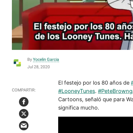
By
Yocelin Garcia
Jul 28, 2020
El festejo por los 80 años de
#LooneyTunes
.
#PeteBrowng
Cartoons, señaló que para Wa
significa mucho.