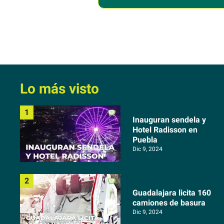
Presumes", adelanto
Más Aferrado
Lo más visto
Inauguran sendela y
Hotel Radisson en
Puebla
Dic 9, 2024
Guadalajara licita 160
camiones de basura
Dic 9, 2024