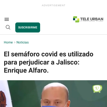
Skip
to
content
e
ch
ion
Search
gation
&
SUSCRIBIRME
Section
Open
Navigation
Search
Home
>
Noticias
El semáforo covid es utilizado
para perjudicar a Jalisco:
Enrique Alfaro.