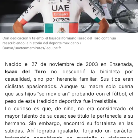
Con dedicación y talento, el bajacaliforniano Isaac del Toro continúa
reescribiendo la historia del deporte mexicano
Canva/uaeteamemirates/lequipe.fr
Nacido el 27 de noviembre de 2003 en Ensenada,
Isaac del Toro
no descubrió la bicicleta por
casualidad, sino por herencia familiar.
Sus tíos eran
ciclistas apasionados. Aunque su madre solo quería
que sus hijos "se movieran" probando con el fútbol, el
peso de esta tradición deportiva fue irresistible.
Lo curioso es que, de niño, no era considerado el
mayor talento de su casa;
ese título le pertenecía a su
hermano.
Sin embargo, encontró su fortaleza en las
subidas.
Ahí lograba igualarlo, forjando un carácter
indomable compitiendo en montaña y ciclocross.