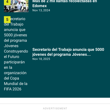
Más de 2 mil llantas recolectadas en
Edomex
Nov 13, 2024
Secretario del Trabajo anuncia que 5000
jóvenes del programa Jóvenes
Construyendo el Futuro participarán en la
Nov 18, 2025
organización del Copa Mundial de la FIFA
2026