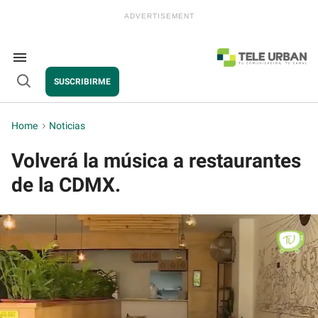
Skip
to
content
e
ch
ion
Search
gation
&
SUSCRIBIRME
Section
Open
Navigation
Search
Home
>
Noticias
Volverá la música a restaurantes
de la CDMX.