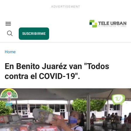
Skip
to
content
e
ch
ion
Search
gation
&
SUSCRIBIRME
Section
Open
Navigation
Search
Home
En Benito Juaréz van "Todos
contra el COVID-19".