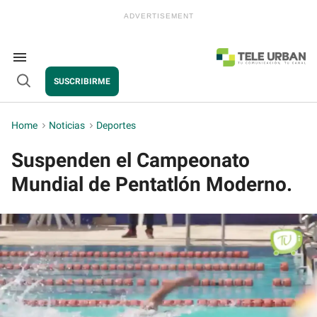
Skip
to
content
e
ch
ion
Search
gation
&
SUSCRIBIRME
Section
Open
Navigation
Search
Home
>
Noticias
>
Deportes
Suspenden el Campeonato
Mundial de Pentatlón Moderno.