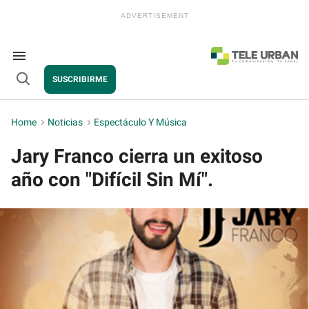
Skip
to
content
e
ch
ion
Search
gation
&
SUSCRIBIRME
Section
Open
Navigation
Search
Home
>
Noticias
>
Espectáculo Y Música
Jary Franco cierra un exitoso
año con "Difícil Sin Mí".