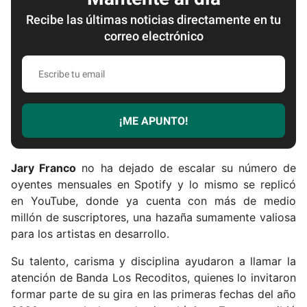
Recibe las últimas noticias directamente en tu
correo electrónico
E
s
c
r
¡ME APUNTO!
i
b
e
Jary Franco
no ha dejado de escalar su número de
t
oyentes mensuales en Spotify y lo mismo se replicó
u
en YouTube, donde ya cuenta con más de medio
e
millón de suscriptores, una hazaña sumamente valiosa
m
para los artistas en desarrollo.
a
i
Su talento, carisma y disciplina ayudaron a llamar la
l
atención de Banda Los Recoditos, quienes lo invitaron
formar parte de su gira en las primeras fechas del año