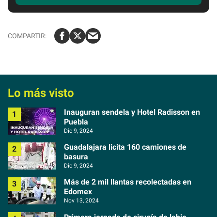
b
e
t
u
e
m
a
Lo más visto
i
l
Inauguran sendela y Hotel Radisson en
Puebla
Dic 9, 2024
Guadalajara licita 160 camiones de
basura
Dic 9, 2024
Más de 2 mil llantas recolectadas en
Edomex
Nov 13, 2024