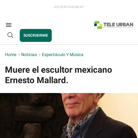
Skip
to
content
e
ch
ion
Search
gation
&
SUSCRIBIRME
Section
Open
Navigation
Search
Home
>
Noticias
>
Espectáculo Y Música
Muere el escultor mexicano
Ernesto Mallard.